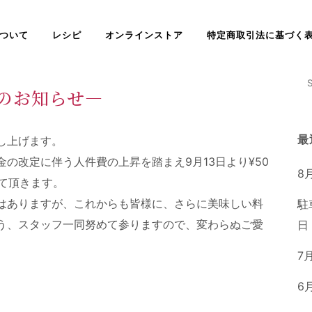
ついて
レシピ
オンラインストア
特定商取引法に基づく
のお知らせ―
最
し上げます
。
金の改定に伴う人件費の上昇を踏まえ
9月13日
より¥
50
8
て頂きま
す
。
はありますが、これからも皆様に、さらに美味しい料
駐
う、スタッフ一同努めて参りますので、
変わらぬご愛
日
7
6