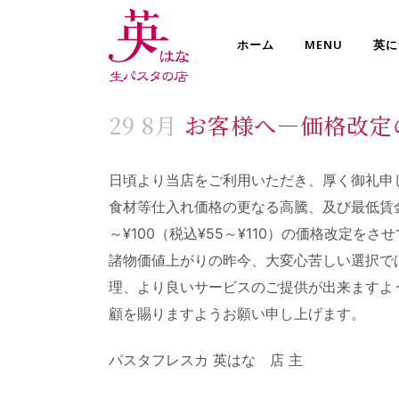
ホーム
MENU
英に
29 8月
お客様へ―価格改定
日頃より当店をご利用いただき、厚く御礼申
食材等仕入れ価格の更なる高騰、及び最低賃
～¥100
（税込¥
55
～¥110
）
の
価格改定
を
させ
諸物価値上がりの昨今、大変心苦しい選択で
理、より良いサービスのご提供が出来ますよ
顧を賜りますようお願い申し上げま
す
。
パスタフレスカ
英
はな
店 主