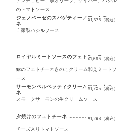
アンチョビー、黒オリーブ、ケイパー、バジル
のトマトソース
ジェノベーゼのスパゲティー／フェトチー
¥1,375（税込）
ネ
自家製バジルソース
ロイヤルミートソースのフェトチーネ
¥1,595（税込）
緑のフェトチーネきのこクリーム和えミートソ
ース
サーモンベルベッティクリームのフェトチー
¥1,705（税込）
ネ
スモークサーモンの生クリームソース
夕焼けのフェトチーネ
¥1,298（税込）
チーズ入りトマトソース