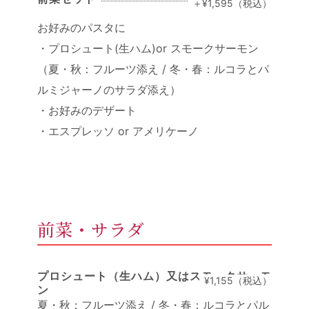
＋¥1,595（税込）
お好みのパスタに
・プロシュート(生ハム)or スモークサーモン
（夏・秋：フルーツ添え / 冬・春：ルコラとパ
ルミジャーノのサラダ添え）
・お好みのデザート
・エスプレッソ or アメリケーノ
前菜・サラダ
プロシュート（生ハム）又はスモークサーモ
¥1,155（税込）
ン
夏・秋：フルーツ添え / 冬・春：ルコラとパル